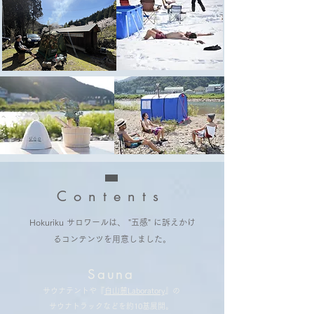
Contents
Hokuriku サロワールは、 "五感" に訴えかけ
るコンテンツを用意しました。
Sauna
​サウナテントや『
白山麓Laboratory
』の
サウナトラックなどを約10基展開。